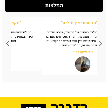
המלצות
“הצלתם אותי אין מילים”
ן את
מצאנו גללים של חולדה במטבח של המשרד, שלחנו אליכם
ה
מהיר
ווצאפ לזיהוי המענה היה ממש מהיר תוך דקות, ראינו שמדובר
שי
במקצוענים והזמנו מיד שירות. אין ספק שמדובר במקצוענים
שיודעים מה עושים, ממליצים באהבה.
רותי פינקלשטיין