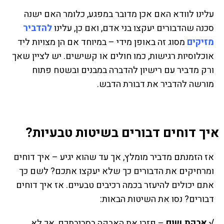
עלינו לוודא האם אכן מדובר במפגע, כלומר האם ישנה
סכנה שהדבורים יעקצו בני אדם, ואם כן, עלינו
להדביר
מזיקים
מסוג זה באופן מידי – במיוחד אם הן מצויות ליד
אוכלוסיות רגישות, כמו חולים או קשישים. יש לציין שאך
ורק מדביר עם רישיון להדברה במבנים ובשטח פתוח
מורשה להדביר את דבורת הדבש.
איך דוחים דבורים בשיטות טבעיות?
אז הזמנתם מדביר מומלץ, אך עד שהוא יגיע – איך דוחים
ומרחיקים את הדבורים כך שלא יעקצו אתכם? לשם כך
אתם יכולים להיעזר בכמה רכיבים טבעיים. אז איך דוחים
דבורים? נסו את השיטות הבאות:
√ אבקת שום
– פזרו את האבקה בסביבתכם, אך לא