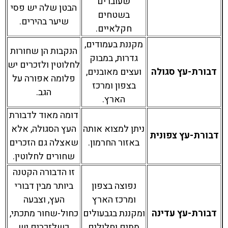
שעוברים
הבטן שלה יש פסי
בשטחים
שיער בהירים.
חקלאיים.
מקננת בעמודים,
הנקבות הן שחורות
גדרות, במבוק
לחלוטין ולזכרים יש
דבורת-עץ סגולה
ועצים מאובנים,
פלומה אפורה על
בצפון ומרכז
הגב.
הארץ.
דומה מאוד לדבורת
ניתן למצוא אותה
העץ הסגולה, אלא
דבורת-עץ צפונית
באזור החרמון.
שאצלה גם הזכרים
שחורים לחלוטין.
זו הדבורה הקטנה
נפוצה בצפון
ביותר מבין דבורי
ומרכז הארץ
העץ, וצבעה
דבורת-עץ עדינה
ומקננת בגבעולים
כחול-שחור מתכתי,
מתים וחלולים
כשלזכרים יש