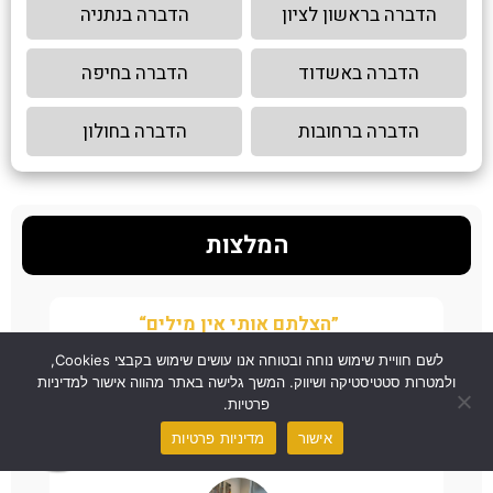
הדברה בראשון לציון
הדברה בנתניה
הדברה באשדוד
הדברה בחיפה
הדברה ברחובות
הדברה בחולון
המלצות
“הצלתם אותי אין מילים”
לשם חוויית שימוש נוחה ובטוחה אנו עושים שימוש בקבצי Cookies,
ן את
מצאנו גללים של חולדה במטבח של המשרד, שלחנו אליכם
ה
ולמטרות סטטיסטיקה ושיווק. המשך גלישה באתר מהווה אישור למדיניות
מהיר
ווצאפ לזיהוי המענה היה ממש מהיר תוך דקות, ראינו שמדובר
שי
פרטיות.
במקצוענים והזמנו מיד שירות. אין ספק שמדובר במקצוענים
שיודעים מה עושים, ממליצים באהבה.
אישור
מדיניות פרטיות
רותי פינקלשטיין