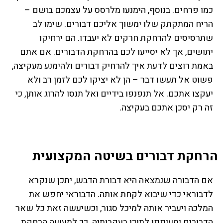
כמו פרחים. בנוסף, הימנעו מלרסס על עצמכם בושם –
הריח המתקתק שלו ימשוך אליכם דבורים. שימו לב
שתרסיסים להרחקת חרקים לא יעבדו. הם ירחיקו
יתושים, אך לא יסייעו לכם בהרחקת הדבורים. אם אתם
באמת רוצים לדעת איך להרחיק דבורים ולהימנע מעקיצה,
פשוט אל תעשו דבר – הן לא יציקו לכם לזמן רב ולא
יעקצו אתכם. אל תנפנפו בידיים ואל תנסו להרוג אותן, כי
זה רק יסכן אתכם בעקיצה.
הרחקת דבורים בשיטה המקצועית
אם הדבורה שנמצאה היא דבורת הדבש, יתכן שנקרא
לדבוראי כדי שיבוא לקחת אותה. הדבוראי יחפש את
המלכה ויעביר אותה למיכל סגור, וכשיעשה זאת כל שאר
הדבורים יתעופפו לתוכו בעקבותיה. כך למעשה הרחקת