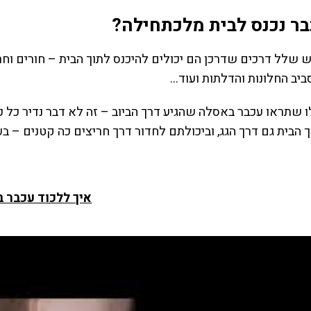
בר נכנס לבית מלכתחילה?
 שלל דרכים שדרכן הם יכולים להיכנס לתוך הבית – חורים וחריצי
יב החלונות והדלתות ועוד…
ו שתראו עכבר באסלה שהגיע דרך הביוב – זה לא דבר נדיר כל כך.
 הבית גם דרך הגג, וביכולתם לחדור דרך חריצים כה קטנים – בעו
איך ללכוד עכבר 
“יש על מי לסמוך”
“שירות מעולה”
חיפשנו מדביר בתל אביב מעכשיו
הזמנו ריסוס נגד ג'וקים בדירה ש
לעכשיו להדברת חולדות בבניין
בירושלים, השירות היה מצוין, ת
שלנו, הגעתם תוך פחות משעה,
יום באמת נפתרה הבעיה, עכשי
ולאחר 3 ימים הגעתם שוב ללא
אחרי חודשיים אפשר להגיד
עלות, באמת כבר טפו טפו טפו עברו
שהסיוט מאחורינו
מספר שבועות ומקווים שמכת
שני פרץ
החולדות מאחורינו. לאה ועד בית