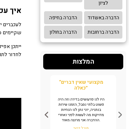
לציון
איך עכ
הדברה באשדוד
הדברה בחיפה
לעכברים יש
הדברה ברחובות
הדברה בחולון
שקיימים סב
ייתכן אפיל
לחדור לתוך
המלצות
“הצלתם אותי אין מילים”
“מקצועי שאין דברים
כאלה”
מצאנו גללים של חולדה במטבח של
המשרד, שלחנו אליכם ווצאפ לזיהוי
היו לנו פרעושים בדירה וזה היה
המענה היה ממש מהיר תוך דקות,
פשוט בלתי נסבל, הזמנו שירות
ראינו שמדובר במקצוענים והזמנו
בנתניה, יוני נתן לנו הנחיות
מיד שירות. אין ספק שמדובר
מדויקות מה לעשות לפני ואחרי
במקצוענים שיודעים מה עושים,
ההדברה אני מרוצה מאוד.
ממליצים באהבה.
תובל דרעי