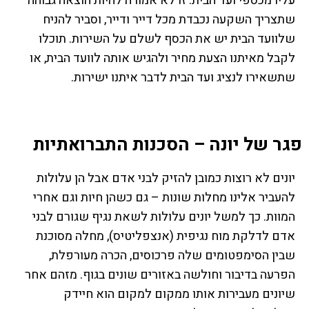
עליו מכספי ועד הבית. זו לא אמורה להיות הוצאה גבוהה
שתצריך השקעה נכבדת מכל דייר ודייר, וסביר להניח
שלוועד הבית יש את הכסף לשלם על השירות. תוכלו
לקבל מאיתנו הצעת מחיר ולהגיש אותה לוועד הבית, או
שתשאירו לנציג ועד הבית לדבר איתנו ישירות.
פגר של יונה – הסכנות התברואתיות
יונים לא רוצות כמובן להזיק לבני אדם אבל הן עלולות
להעביר אלינו מחלות שונות – גם כשהן חיות וגם אחרי
המוות. כך למשל יונים עלולות לשאת נגיף שגורם לבני
אדם לדלקת מוח נגיפית (אנצפליטיס), מחלה מסוכנת
שבין הסימפטומים שלה פרכוסים, הכרה מעורפלת,
הפרעה בדיבור וחולשה באזורים שונים בגוף. מזהם אחר
שיונים מעבירות אותו ממקום למקום הוא חיידק