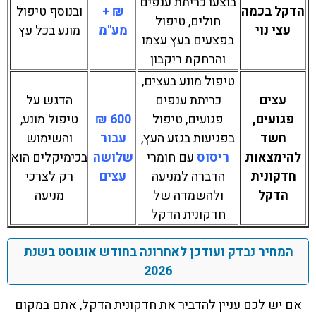
בוצעו כריתת ענפים
הדקל בכמה
₪ +
ובנוסף טיפול
חולים, טיפול
עצי נוי
מע"מ
מונע בכל עץ
בפצעים בעץ עצמו
והרחקת ריקבון
טיפול מונע בעצים,
עצים
כריתת ענפים
הדגש על
פגועים,
פגועים, טיפול
600 ₪
טיפול מונע,
חשד
בפגיעות בגזע העץ,
עבור
והשימוש
להימצאות
ריסוס
עם חומרי
שלושה
בכימיקלים הוא
חדקונית
הדברה למניעה
עצים
רק לצרכי
הדקל
ולהשמדה של
מניעה
חדקונית הדקל
המחיר נבדק ועודכן לאחרונה בחודש אוגוסט בשנת
2026
אם יש לכם עניין להדביר את חדקונית הדקל, אתם במקום