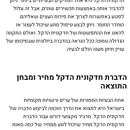
חדקונית הדקל היא אחד המזיקים הבעייתיים ביותר. ניתן
להדביר אותה באמצעות תכשירים שונים, אבל זה עלול
לפגוע באפשרות לצרוך את פירות העצים שאליהם
הוחדר החומר. ניתן לבצע טיפול מונע שיכול לעצור או
להאט את ההתפשטות של חדקונית הדקל. ואולם התקווה
הגדולה טמונה ככל הנראה בהדברה ביולוגית שבסיכומו של
עניין תיתן מענה הולם לבעיה.
הדברת חדקונית הדקל מחיר ומבחן
התוצאה
אחת הבעיות החמורות של ערים ורשויות מקומיות
בישראל היא למצוא את הדרך הנכונה לביצוע הדברה של
חדקונית הדקל. מדביר מקצועי דורש עבור הדברת
חדקונית הדקל מחיר שיכול לנוע ממחיר של כמה מאות