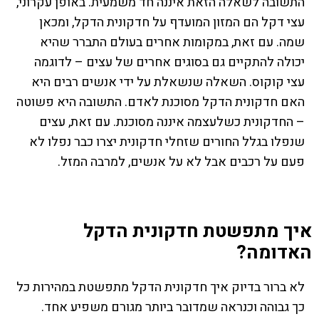
התשובה לשאלה הזאת איננה חד משמעית. באופן עקרוני,
עצי דקל הם המזון המועדף על חדקונית הדקל, ומכאן
שמה. עם זאת, במקומות אחרים בעולם התברר שהיא
יכולה להתקיים גם בסוגים אחרים של עצים – לדוגמה
עצי קוקוס. השאלה שנשאלת על ידי אנשים רבים היא
האם חדקונית הדקל מסוכנת לאדם. התשובה היא פשוטה
– החדקונית כשלעצמה איננה מסוכנת. עם זאת, עצים
שנפלו בגלל החורים שזחלי חדקונית יצרו כבר נפלו לא
פעם על רכבים אבל לא על אנשים, למרבה המזל.
איך מתפשטת חדקונית הדקל
האדומה?
לא ברור בדיוק איך חדקונית הדקל מתפשטת במהירות כל
כך גבוהה וכנראה שמדובר ביותר מגורם משפיע אחד.