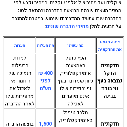
שקלים ועד מחיר של אלפי שקלים. המחיר נקבע לפי
מספר העצים שבהם מבוצעת ההדברה ובהתאם לסוג
ההדברה שבו עושים המדבירים שימוש במטרה להתגבר
על הבעיה. להלן
מחירי הדברה שונים
:
איפה מצאנו
מה עשינו
מה העלות
הערות
את החדקונית
העץ טופל
למרות
חדקונית
באמצעות
הרעילות
הדקל
אימידקפלוריד,
400 ₪
הנמוכה של
נמצאה בעץ
כיוון שמדובר בעץ
לפני
החומר, אין
נוי בודד
נוי והפירות שלו
מע"מ
לאכול את
בגינה
אינם מיועדים
מהפירות שלו
לאכילה
לאחר ההדברה
מלבד טיפול
באימידקפלוריד,
חדקונית
1,600
בוצעה הדברה