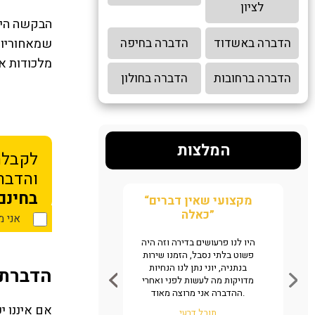
לציון
הבקשה היחי
הדברה באשדוד
הדברה בחיפה
שמאחוריו מ
מלכודות או
הדברה ברחובות
הדברה בחולון
המלצות
לקבלת
והדברה
בחינם
“הצלתם אותי אין מילים”
“מקצועי ש
כאלה”
אני 
מצאנו גללים של חולדה במטבח של
המשרד, שלחנו אליכם ווצאפ לזיהוי
היו לנו פרעושים בדירה וזה הי
ת
המענה היה ממש מהיר תוך דקות,
פשוט בלתי נסבל, הזמנו שירות
ראינו שמדובר במקצוענים והזמנו
בנתניה, יוני נתן לנו הנחיות
הדברת 
מיד שירות. אין ספק שמדובר
מדויקות מה לעשות לפני ואחר
במקצוענים שיודעים מה עושים,
ההדברה אני מרוצה מאוד.
ממליצים באהבה.
אם איננו י
תובל דרעי