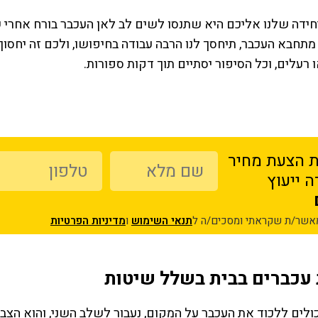
דה שלנו אליכם היא שתנסו לשים לב לאן העכבר בורח אחרי שתבח
תחבא העכבר, תיחסך לנו הרבה עבודה בחיפושו, ולכם זה יחסוך
 רעלים, וכל הסיפור יסתיים תוך דקות ספורות.
 הצעת מחיר
 ייעוץ
אין דברים
“יש על מי לסמוך”
“שירות מעולה”
מאשר/ת שקראתי ומסכים/ה ל
תנאי השימוש
ו
מדיניות הפרטיות
חיפשנו מדביר בתל אביב מעכשיו
הזמנו ריסוס נגד ג'וקים בדירה 
לעכשיו להדברת חולדות בבניין
בירושלים, השירות היה מצוין, 
ה
שלנו, הגעתם תוך פחות משעה,
יום באמת נפתרה הבעיה, עכש
ולאחר 3 ימים הגעתם שוב ללא
אחרי חודשיים אפשר להגיד
עכברים בבית בשלל שיטות
עלות, באמת כבר טפו טפו טפו עברו
שהסיוט מאחורינו
י
מספר שבועות ומקווים שמכת
שני פרץ
החולדות מאחורינו. לאה ועד בית
כולים ללכוד את העכבר על המקום, נעבור לשלב השני, והוא הצב