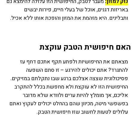
נזק למזון:
מעבר לטבק, החיפושית הזו עלולה להימצא גם
באריזות דגנים, אוכל של בעלי חיים, פירות יבשים
ותבלינים. היא מזהמת את המזון והופכת אותו ללא אכיל.
האם חיפושית הטבק עוקצת
מצאתם את החיפושיות ולפתע תקף אתכם דחף עז
להתגרד? אתם יכולים להירגע – זו סתם השפעה
פסיכולוגית שצצה אצלכם ברגע שבו נתקלתם במזיקים.
החיפושית הזו לא עוקצת ולא מחפשת בכלל להתקרב
אליכם, אך מומלץ להיות ערים ולוודא שלא מדובר
בפשפשי מיטה, מכיוון שהם בהחלט יכולים לעקוץ ואתם
עלולים לטעות לחשוב שזו חיפושית הטבק.