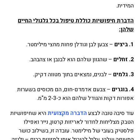
המידית.
הדברת חיפושיות כוללת טיפול בכל גלגולי החיים
שלהן:
1. ביצים
– צבען לבן וגודלן פחות מחצי מילימטר.
2. זחלים
– שהגוון שלהם הוא לבנבן או צהבהב.
3. גלמים
– לבנים, נמצאים בתוך מטווה דקיק.
4. בוגרים
– צבעם אדמדם-חום, הם מכוסים בשערות
אפורות דקות והגודל שלהם הוא כ-2-3 מ"מ.
עוד סיבה טובה לבצע
הדברה מקצועית
היא שחיפושיות
הטבק מצליחות לחדור לאריזות קרטון, נייר ואפילו
פלסטיק בעובי של מילימטר. עובדה זו, בשילוב כושר
התעופה שלהן, עלול להוביל אותן למזונות רבים – ולנזק