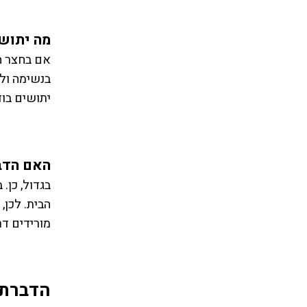
מה יתוש
אם בחצר ה
בנשימה ולח
יתושים בוד
האם הדב
בגדול, כן
הבית. לכן
מורידים דר
הדברת 