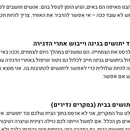
בנו מאיפה הם באים, הגיע הזמן לטפל בהם. אנשים חושבים לפע
 לא עובד ככה – אי אפשר להדביר את האוויר. צריך להיות חכ
ד יתושים בגינה וייבוש אתרי הדגירה
רסס את הצמחייה. הם נמשכים במהלך היום לצמחים, וככה באים 
ול ביתושים בגינה חייב לכלול גם ניטור וטיפול באתרי הדגירה עם
 להיות שלולית כדי לאפשר ליתושים להתרבות בה. אני מוצא א
בש אם אפשר.
ושים בבית (במקרים נדירים)
ט של המקרים, אני לא ארסס בתוך הבית שלכם נגד יתושים. אין
ים מן הכלל. אם למשל הייתה לכם נזילה רצינית שיצרה רטיבות
נגד יתושים בבית. גם במקרה הזה, הריסוס יהיה נקודתי בלבד ולא 