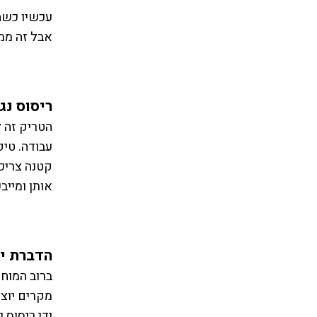
עכשיו כשה
אבל זה ממש
ריסוס נג
הטריק זה ל
עבודה. טיפ
קטנה צריכה
אותן ומיי
הדברת ית
ברוב המוחל
מקרים יוצא
ידי ריסוס 