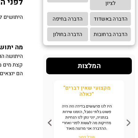
לפני הכ
לציון
היתושים ל
הדברה באשדוד
הדברה בחיפה
הדברה ברחובות
הדברה בחולון
מה יתוש
היתושה הנק
קצת מים מ
המלצות
הם יוצאים 
“הצלתם אותי אין מילים”
“מקצועי שאין דברים
כאלה”
מצאנו גללים של חולדה במטבח של
המשרד, שלחנו אליכם ווצאפ לזיהוי
היו לנו פרעושים בדירה וזה היה
המענה היה ממש מהיר תוך דקות,
פשוט בלתי נסבל, הזמנו שירות
ראינו שמדובר במקצוענים והזמנו
בנתניה, יוני נתן לנו הנחיות
מיד שירות. אין ספק שמדובר
מדויקות מה לעשות לפני ואחרי
במקצוענים שיודעים מה עושים,
ההדברה אני מרוצה מאוד.
ממליצים באהבה.
תובל דרעי