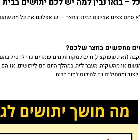
ל – בואו נבין למה יש לכם יתושים בבית 
א סתם צצים אצלכם בבית ובחצר – יש אצלכם את כל מה שהם צ
ים מחפשים בחצר שלכם?
בה (זאת שעוקצת) חייבת מקורות מים עומדים כדי להטיל בהם ב
גשם או מהשקיה. מעבר לזה, במהלך היום חם ליתושים, אז הם 
לצוד ומתחילים גם להיכנס לתוך הבית.
“יש על מי לסמוך”
“שירות מעולה”
חיפשנו מדביר בתל אביב מעכשיו
הזמנו ריסוס נגד ג'וקים בדירה של
לעכשיו להדברת חולדות בבניין
בירושלים, השירות היה מצוין, ת
שלנו, הגעתם תוך פחות משעה,
יום באמת נפתרה הבעיה, עכשי
ולאחר 3 ימים הגעתם שוב ללא
אחרי חודשיים אפשר להגיד
עלות, באמת כבר טפו טפו טפו עברו
שהסיוט מאחורינו
מספר שבועות ומקווים שמכת
שני פרץ
החולדות מאחורינו. לאה ועד בית