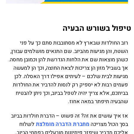
טיפול בשורש הבעיה
רוב החולדות שבארץ לא מסתובבות סתם כך על פני
השטח, והן מגיעות מהביוב. שם התנאים מושלמים עבורן,
כשהן מוצאות שם את הלחות הנדרשת להן וכמובן מחסה.
אך בשביל מזון הן צריכות לצאת החוצה, וכך הן למעשה
מגיעות לבית שלכם – לעיתים אפילו דרך האסלה. לכן
פעמים רבות לא יספיק רק לנסות להדביר את החולדות
בביתכם, אלא צריך יהיה לטפל בביוב, וכך ניתן להבטיח
שהבעיה תיפתר במאה אחוז.
אז איך עושים את זה? זה פשוט – הדברת חולדות בביוב
בסך הכול מצריכה
מחברת הדברה מומלצת
לשלוח
אליכם מדביר שיפזר פיתיונות מורעלים בפתחי הביוב.