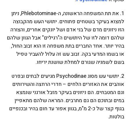
1. את תת המשפחה הראשונה, ה-Phlebotominae, ניתן
למצוא בעיקר בשטחים פתוחים. יתושי העש מהקבוצה
הזו ניזונים מדם של בני אדם ושל יונקים אחרים, והצורה
שלהם דומה לזו של היתושים ה"רגילים" אבל הגוון שלהם
בהיר יותר. אחד החברים בתת משפחה זו הוא זבוב החול,
או בשמו המדעי בקה. זבוב עש זה עלול להעביר טפיל
בשם לשמניה שגורם למחלת שושנת יריחו.
2. יתושי עש מסוג Psychodinae מגיעים לבתים ובפרט
אוהבים את האזורים הלחים – חדרי הרחצה והשירותים
וגם המטבחים. הם ניזונים בעיקר מזבל אורגני שנמצא
במים ובתוכם הם גם מתרבים. המראה שלהם מתאפיין
בגוף קצר של כ-2 מ"מ, בגוון אפור עד חום בהיר ובכנפיים
בולטות.