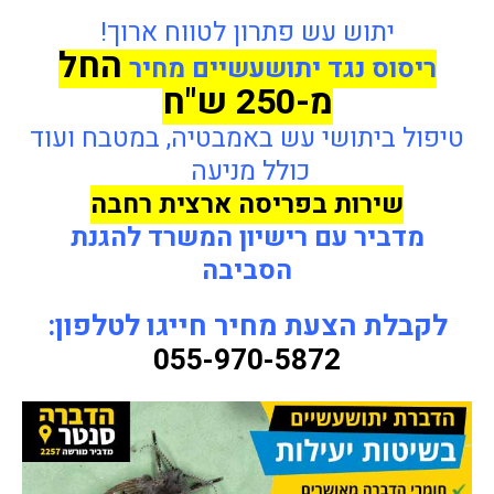
יתוש עש פתרון לטווח ארוך!
החל
ריסוס נגד יתושעשיים
מחיר
מ-250 ש"ח
טיפול ביתושי עש באמבטיה, במטבח ועוד
כולל מניעה
שירות בפריסה ארצית רחבה
מדביר עם רישיון המשרד להגנת
הסביבה
לקבלת הצעת מחיר חייגו לטלפון:
055-970-5872