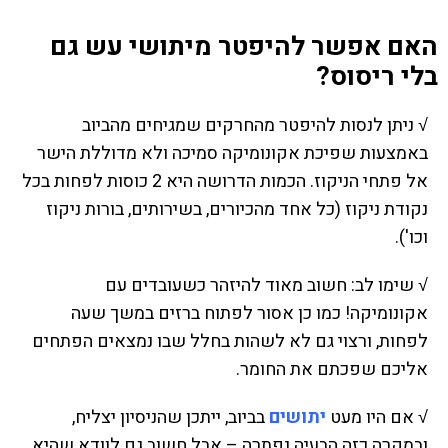
האם אפשר להיפטר מיתושי עש גם
בלי ריסוס?
√ ניתן לנסות להיפטר מהחרקים שמגיחים מהביוב
באמצעות שפיכת אקונומיקה סמיכה ולא מדוללת הישר
אל פתחי הניקוז. הכמות הדרושה היא 2 כוסות לפחות בכל
נקודת ניקוז (כל אחד מהכיורים, בשירותים, בורות ניקוז
וכו').
√ שימו לב: חשוב מאוד להיזהר כשעובדים עם
אקונומיקה! כמו כן אסור לפתוח ברזים במשך שעה
לפחות, ורצוי גם לא לשהות בחלל שבו נמצאים הפתחים
אליכם שפכתם את החומר.
√ אם היו מעט
יתושים
בביוב, ייתכן שהניסיון יצליח,
ובמקרה כזה הבעיה נפתרה – אבל חשוב גם לוודא שהיא