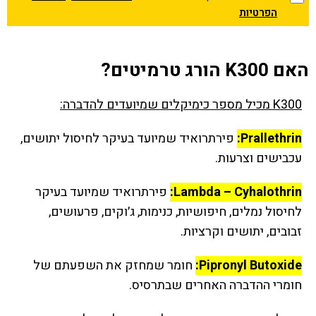
הפרטיות
האם K300 הורג טרמיטים?
K300 מכיל מספר כימיקלים שמיועדים להדברה:
Prallethrin:
פירתרואיד שמיועד בעיקר לחיסול יתושים,
עכבישים וצרעות.
Lambda – Cyhalothrin:
פירתרואיד שמיועד בעיקר
לחיסול נמלים, חיפושיות, כנימות, ג׳וקים, פרעושים,
זבובים, יתושים וקרציות.
Pipronyl Butoxide:
חומר שמחזק את השפעתם של
חומרי ההדברה האחרים שבתרסיס.