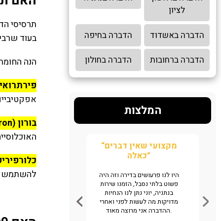
האם תר
לציון
תרסיסי הדב
הדברה באשדוד
הדברה בחיפה
בעוד שרבים
הדברה ברחובות
הדברה בחולון
הנה החומרי
פירתרואידים (oids
אפקטיביים 
המלצות
בורון (Boron)
האוכלוסייה
“מקצועי שאין דברים
“יש על מי לסמוך”
כאלה”
כלורפיריפוס (iphos
ח של
חיפשנו מדביר בתל אביב מ
להשתמש בו
זיהוי
לעכשיו להדברת חולדות בב
היו לנו פרעושים בדירה וזה היה
ות,
שלנו, הגעתם תוך פחות מ
פשוט בלתי נסבל, הזמנו שירות
מנו
ולאחר 3 ימים הגעתם שו
בנתניה, יוני נתן לנו הנחיות
ר
עלות, באמת כבר טפו טפו טפ
מדויקות מה לעשות לפני ואחרי
ים,
מספר שבועות ומקווים ש
ההדברה אני מרוצה מאוד.
החולדות מאחורינו. לאה וע