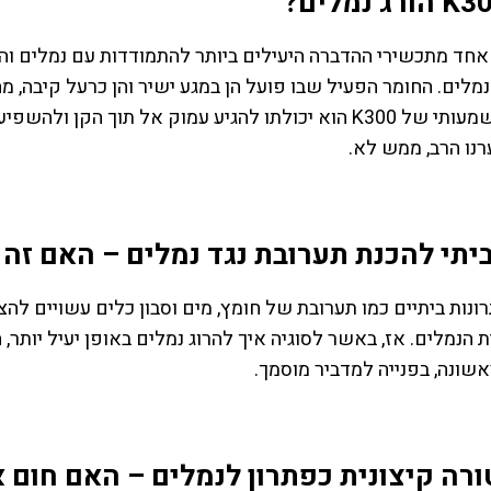
הוא אחד מתכשירי ההדברה היעילים ביותר להתמודדות עם נמלים
נמלים. החומר הפעיל שבו פועל הן במגע ישיר והן כרעל קיבה, 
היתרון המשמעותי של K300 הוא יכולתו להגיע עמוק אל תו
נו הרב, ממש לא.
יתי להכנת תערובת נגד נמלים – האם זה 
נות ביתיים כמו תערובת של חומץ, מים וסבון כלים עשויים לה
ת הנמלים. אז, באשר לסוגיה איך להרוג נמלים באופן יעיל יותר,
שונה, בפנייה למדביר מוסמך.
רה קיצונית כפתרון לנמלים – האם חום או