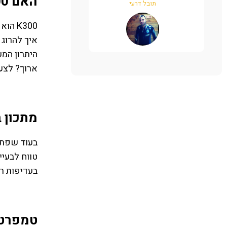
האם K300 הורג נמלים?
תובל דרעי
רומי סבר
K300 
איך להרוג 
ארוך? לצער
מתכון ב
בעוד שפתרו
טווח לבעיי
בעדיפות רא
טמפרטו