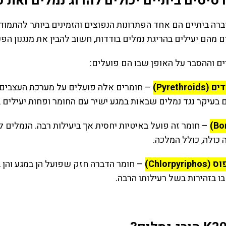
סיסים ביתיים יכולים להרוג נמלים ואת כ
רה ביתיים הם אחד הפתרונות הנפוצים והזמינים ביותר להתמוד
 מהם יעילים בהריגת נמלים בודדות, חשוב להבין את מנגנון ה
ם וההסבר על האופן שבו הם פועלים:
Pyrethr)
– חומרים אלה פועלים על מערכת העצבים ש
בעיקר נגד נמלים שבאות במגע ישיר עם החומר ופחות יעילים ב
– חומר זה פועל באיטיות יחסית אך ביעילות רבה. הנמלים 
 כולה, כולל המלכה.
“שירות מעולה”
Chlorpyr)
– חומר הדברה חזק שפועל הן במגע והן בב
עכשיו
הזמנו ריסוס נגד ג'וקים בדירה שלנו
 בזהירות בשל רעילותו הרבה.
ניין
בירושלים, השירות היה מצוין, תוך
שעה,
יום באמת נפתרה הבעיה, עכשיו
ב ללא
אחרי חודשיים אפשר להגיד
ו עברו
שהסיוט מאחורינו
מכת
שני פרץ
ד בית