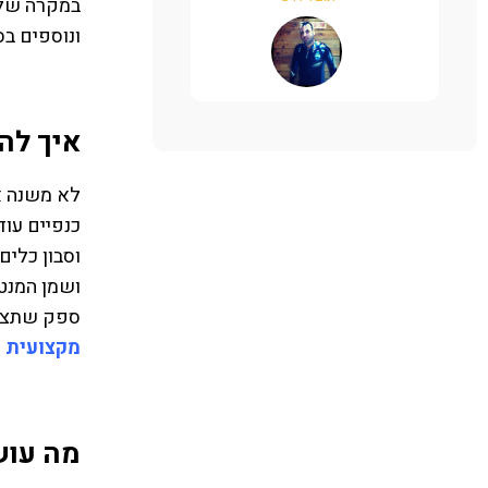
במקרה של 
רותי פינקלשטיין
ונוספים בס
איך לה
לא משנה א
כנפיים עוד
ושמן המנטה
ספק שתצלי
מקצועית
ו
מה עוש