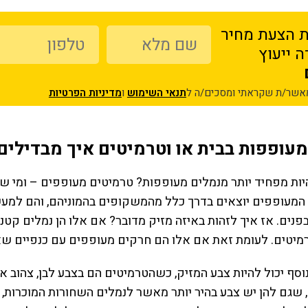
 הצעת מחיר
 ייעוץ
מאשר/ת שקראתי ומסכים/ה ל
תנאי השימוש
ו
מדיניות הפרטיות
מעופפות בבית או וטרמיטים איך מבדילים
יות מפחיד יותר מנמלים מעופפות? טרמיטים מעופפים – ומי שנ
“יש על מי לסמוך”
“שירות מעולה”
המעופפים יוצאים בדרך כלל מהמשקופים בהמוניהם, והם למע
פנים. אז איך לזהות באיזה מזיק מדובר? אם אלו הן נמלים קטנ
חיפשנו מדביר בתל אביב מעכשיו
הזמנו ריסוס נגד ג'וקים בדירה שלנו
לעכשיו להדברת חולדות בבניין
בירושלים, השירות היה מצוין, תוך
יטים. לעומת זאת אם אלו הם חרקים מעופפים עם כנפיים שאינן
שלנו, הגעתם תוך פחות משעה,
יום באמת נפתרה הבעיה, עכשיו
ולאחר 3 ימים הגעתם שוב ללא
אחרי חודשיים אפשר להגיד
 נוסף יכול להיות צבע המזיק, כשהטרמיטים הם בצבע לבן, צהוב א
לות, באמת כבר טפו טפו טפו עברו
שהסיוט מאחורינו
מספר שבועות ומקווים שמכת
 שגם להן יש צבע בהיר יותר מאשר לנמלים השחורות המוכרות, או
שני פרץ
החולדות מאחורינו. לאה ועד בית