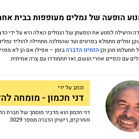
נוע הופעה של נמלים מעופפות בבית אח
ה והיעילה למנוע את הופעתן של הנמלים האלה היא על ידי הדבר
קן נמלים מתמלא בפרטים ועד שהמלכה מתחילה להוליד נמלים מ
 תתעלמו מהן וכן
הזמינו הדברה
בזמן – אפילו אם הן לא מפריעו
ים עם כנפיים אחרי הגשם, ואז תתמודדו עם צרה אמיתית.
נכתב על ידי
דני חכמון - מומחה להדב
דני חכמון הוא מדביר מוסמך של חברת הד
והחרקים, רישיון הדברה מספר 3029.