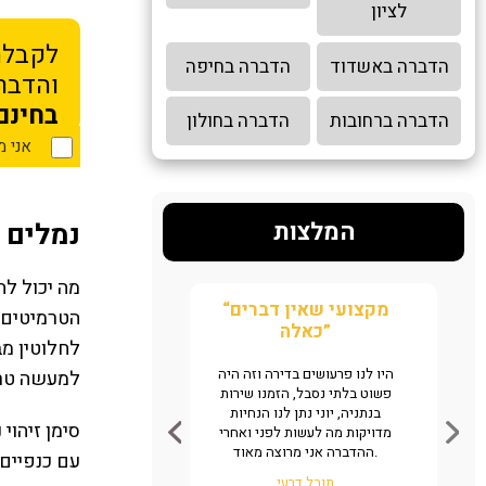
לציון
לקבלת
הדברה באשדוד
הדברה בחיפה
והדברה
בחינם
הדברה ברחובות
הדברה בחולון
אני 
נמלים 
המלצות
מה יכול לה
“מקצועי שאין דברים
הטרמיטים 
כאלה”
לחלוטין מב
נו גללים של חולדה במטבח של
רד, שלחנו אליכם ווצאפ לזיהוי
היו לנו פרעושים בדירה וזה היה
למעשה טרמ
ענה היה ממש מהיר תוך דקות,
פשוט בלתי נסבל, הזמנו שירות
ינו שמדובר במקצוענים והזמנו
בנתניה, יוני נתן לנו הנחיות
סימן זיהוי
מיד שירות. אין ספק שמדובר
ע
מדויקות מה לעשות לפני ואחרי
מקצוענים שיודעים מה עושים,
ההדברה אני מרוצה מאוד.
עם כנפיים,
ממליצים באהבה.
תובל דרעי