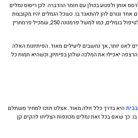
ס אותן ולפגוע בכולן עם חומר ההדברה. לכן ריסוס נמלים
חד וגורם להן להתאגד בו. כשכל הנמלים יהיו מקובצות
יחדיו, יהיה הרבה יותר קל לרסס אותן, וזה ייעשה עם חומר הדברה שמיועד לטיפול בנמלים, כמו למשל פרמנונה 250, שמכיל פרמתרין
ים לאט יותר, אך נחשבים ליעילים מאוד. הפיתיונות האלה
הרצפה יאכילו את המלכה שלהן בפיתיון, וכשהיא תמות כל
בבית
היא בדרך כלל זולה מאוד. אצלנו תזכו למחיר משתלם
עופפות בו. כך שאם בכל זאת נמלים מכונפות הצליחו להקים קן