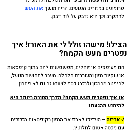
4. הדברה תיעשה לרוב ע"י הנחת מלכודת המכילה
פרומונים באזורים הנגועים. הריח מושך
את העש
להתקרב וכך הוא נדבק על לוח דבק.
הצילו! מישהו זולל לי את האורז! איך
נפטרים מעש הקמח?
הם מעופפים או זוחלים, מפשפשים להם בתוך קופסאות
או שקיות מזון ומעוררים חלחלה. מעבר לתחושת הגועל,
להיפטר מהמזון ולבזבז כסף לשווא זה גם לא פתרון.
אז איך נפטרים מעש הקמח? הדרך הטובה ביותר היא
להימנע מהגעתו:
√ אריזה
– העדיפו לארוז את המזון בקופסאות מזכוכית
עם מכסה אטום לחלוטין.