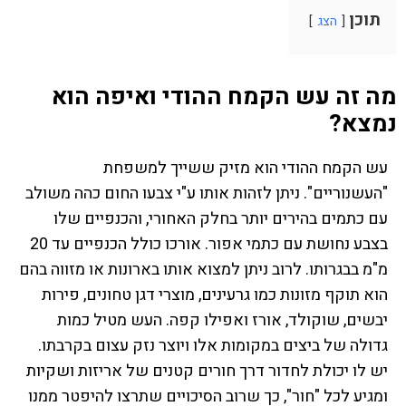
תוכן
הצג
מה זה עש הקמח ההודי ואיפה הוא
נמצא?
עש הקמח ההודי הוא מזיק ששייך למשפחת
"העשנוריים". ניתן לזהות אותו ע"י צבעו החום כהה משולב
עם כתמים בהירים יותר בחלק האחורי, והכנפיים שלו
בצבע נחושת עם כתמי אפור. אורכו כולל הכנפיים עד 20
מ"מ בבגרותו. לרוב ניתן למצוא אותו בארונות או מזווה בהם
הוא תוקף מזונות כמו גרעינים, מוצרי דגן טחונים, פירות
יבשים, שוקולד, אורז ואפילו קפה. העש מטיל כמות
גדולה של ביצים במקומות אלו ויוצר נזק עצום בקרבתו.
יש לו יכולת לחדור דרך חורים קטנים של אריזות ושקיות
ומגיע לכל "חור", כך שרוב הסיכויים שתרצו להיפטר ממנו