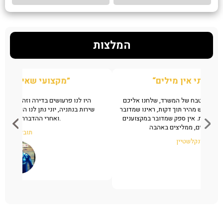
המלצות
“הצלתם אותי אין מילים”
ן את
מצאנו גללים של חולדה במטבח של המשרד, שלחנו אליכם
ה
מהיר
ווצאפ לזיהוי המענה היה ממש מהיר תוך דקות, ראינו שמדובר
שי
במקצוענים והזמנו מיד שירות. אין ספק שמדובר במקצוענים
שיודעים מה עושים, ממליצים באהבה.
רותי פינקלשטיין