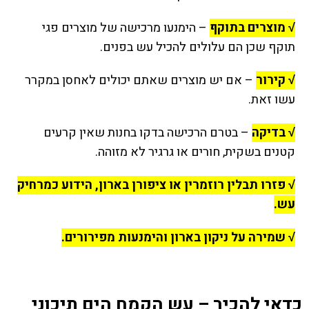
√ מוצרים בתוקף
– הימנעו מרכישה של מוצרים פגי
תוקף שכן הם עלולים להכיל עש בפנים.
√ קירור
– אם יש מוצרים שאתם יכולים לאחסן במקרר
עשו זאת.
√ בדיקה
– בטרם הרכישה בדקו בחנות שאין קרעים
קטנים בשקית, חורים או גרגיר לא מזוהה.
√ פזרו תבלין רוזמרין או ציפורן בארון, הידוע כמרחיק
עש.
√ שמירה על ניקון בארון והימנעות מפירורים.
כדאי להכיר – עש הקמח הים תיכוני