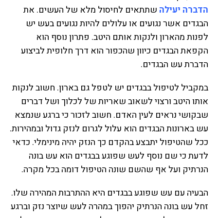
הדברה יעילה
שתתאים לחיסול מלא של העשים. את
הבגדים אשר נגועים או עלולים להיות נגועים בעש יש
לפנות מהארון ולנקות אותם היטב. פתרון נוסף הוא
הקפאת הבגדים כיוון שהכפור הוא דרך חלופית לביצוע
הדברת עש הבגדים.
במקביל לטיפול בבגדים יש לטפל גם בארון. חשוב לנקות
אותו היטב ורצוי לשאוב שאריות של לכלוך ושל דברים
שבקושי נראים לעין האדם. חשוב לזכור כי ברגע שנמצא
עש בארונות הבגדים הוא עלול לגרום לנזק גדול ובמהירות.
ככל שהטיפול יתבצע בהקדם כך הנזק יהיה מינימלי. כדאי
לדעת כי שם נוסף לעש שפוגע בבגדים הוא עש בונה
הנרתיק ועל אף שהשם שונה הטיפול דומה בכל מקרה.
הבעיה עם עש שפוגע בבגדים היא ההתרבות המהירה שלו.
זחל עש בונה הנרתיק יהפוך במהרה לעש שיוצר נזק וברגע