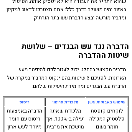
שהוא התחיל את העבודה הוא לא יפסיק אותה. הטיפול
באזור יהיה משולב בדרך כלל: אתם תצטרכו לדאוג לניקיון
ומדביר מורשה יבצע הדברת עש בונה הנרתיק.
הדברה נגד עש הבגדים – שלושת
שיטות ההדברה
מדביר מקצועי בהחלט יכול לעזור לכם להיפטר מעש
הארונות. לפניכם 3 שיטות בהם ינקוט המדביר במקרה של
הדברת עש הבגדים ומה מידת היעילות שלהם:
שימוש באבוקות עשן
מלכודת פרומון
ריסוס
לוקחים קופסת
מלכודת שאינה
הדברה באמצעות
פלסטיק המכילה
יעילה ב-100%, אך
ריסוס עם חומר
חומר בשם
מושכת את מרבית
מיוחד לעש ארון