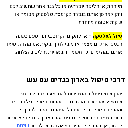
מיוחדת, או חליפה יוקרתית או כל בגד אחר שחשוב לכם,
ניתן לאחסן אותם בנפרד בקופסת פלסטיק אטומה או
שקית אטומה מיוחדת.
טיול לאלסקה
– או למקום הקרוב ביותר. פעם בשנה
הכניסו אריגים מצמר או משי לתוך שקית אטומה והקפיאו
אותם כמה ימים. כך תשמידו שאריות זחלים בהצלחה.
דרכי טיפול בארון בגדים עם עש
ישנן שתי פעולות שצריכות להתבצע במקביל ברגע
שנמצא עש בארון הבגדים. הראשונה היא לטפל בבגדים
והשנייה היא להדביר את כל העשים. חשוב להבין כי
כשמבצעים כמו שצריך טיפול עש בארון הבגדים לא אמור
לחזור, אך בשביל להשיג תוצאה כזו יש לבחור
שיטת