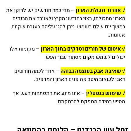
√ אוורור תכולת הארון
– מדי כמה חודשים יש לרוקן את
הארון מתכולתו, רצוי בחודשי הקיץ ולאוורר את הבגדים
במשך יום שלם בשמש. ניתן להגן עליהם בעזרת שקיות
אטומות.
√ איטום של חורים וסדקים בתוך הארון
– מקומות אלו
יכולים לשמש מקום מסתור עבור העש.
√ שאיבת אבק בעוצמה גבוהה
– אחד לכמה חודשים
דאגו לשאוב היטב את פנים הארון והמדפים.
√ שימוש בנפטלין
– אינו מונע את התפתחות העש אך
מסייע במידה מספקת להרחקתם.
זחל עש הבגדים – הלוחם בהסוואה