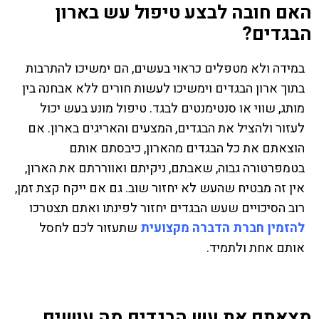
האם חובה לבצע טיפול עש בארון
הבגדים?
במידה ולא מטפלים כראוי בעשים, הם ימשיכו להתרבות
בתוך ארון הבגדים וימשיכו לעשות חורים ללא אבחנה בין
מותג, שווי או סנטימנטים לבגד. טיפול מונע בעש יכול
לעזור ולהציל את הבגדים, המצעים והאריגים בארון. אם
הוצאתם את כל הבגדים מהארון, כיבסתם אותם
בטמפרטורה גבוה, שאבתם, ניקיתם ואווררתם את הארון,
אין זה מבטיח שהעש לא יחזור שוב. גם אם ייקח קצת זמן,
רוב הסיכויים שעש הבגדים יחזור לפינתו ואתם תצטרכו
להזמין חברת הדברה מקצועית
שתעזור לכם לחסל
אותם אחת ולתמיד.
מצאתם את עש הבגדים מה עושים