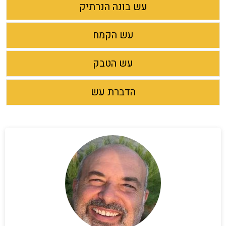
עש בונה הנרתיק
עש הקמח
עש הטבק
הדברת עש